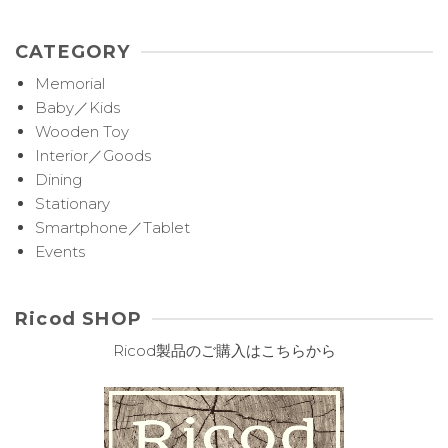
CATEGORY
Memorial
Baby／Kids
Wooden Toy
Interior／Goods
Dining
Stationary
Smartphone／Tablet
Events
Ricod SHOP
Ricod製品のご購入はこちらから