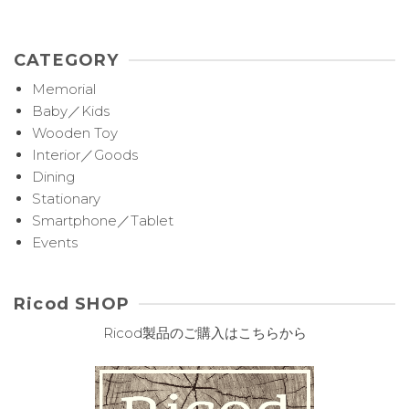
CATEGORY
Memorial
Baby／Kids
Wooden Toy
Interior／Goods
Dining
Stationary
Smartphone／Tablet
Events
Ricod SHOP
Ricod製品のご購入はこちらから