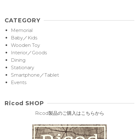
CATEGORY
Memorial
Baby／Kids
Wooden Toy
Interior／Goods
Dining
Stationary
Smartphone／Tablet
Events
Ricod SHOP
Ricod製品のご購入はこちらから