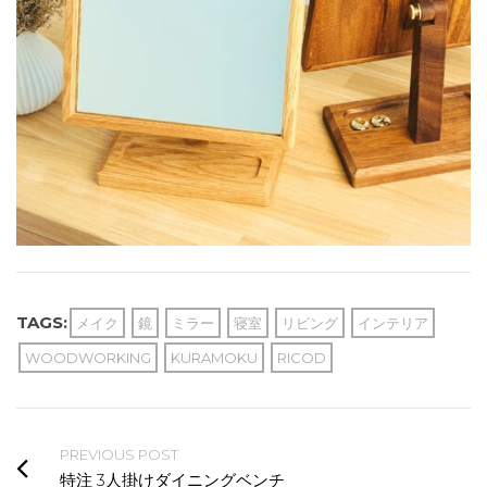
TAGS:
メイク
鏡
ミラー
寝室
リビング
インテリア
WOODWORKING
KURAMOKU
RICOD
PREVIOUS POST
特注 3人掛けダイニングベンチ