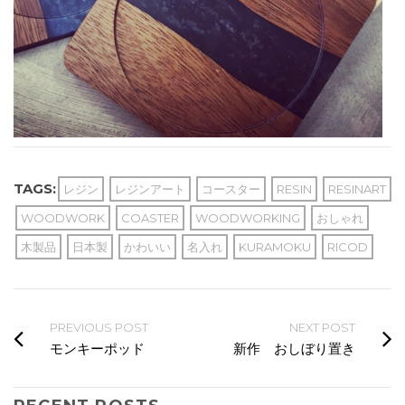
TAGS:
レジン
レジンアート
コースター
RESIN
RESINART
WOODWORK
COASTER
WOODWORKING
おしゃれ
木製品
日本製
かわいい
名入れ
KURAMOKU
RICOD
PREVIOUS POST
NEXT POST
モンキーポッド
新作 おしぼり置き