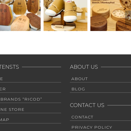
TENSTS
ABOUT US
E
ABOUT
ER
BLOG
 BRANDS “RICOD”
CONTACT US
INE STORE
CONTACT
EMAP
PRIVACY POLICY