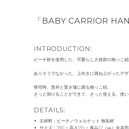
「BABY CARRIOR 
INTRODUCTION:
ビーチ材を使用した、可愛らしさ抜群の抱っこ紐
ありそうでなかった、上向きに跳ね上がったデザ
帰宅時、意外と置き場に困る抱っこ紐。
さっと掛けることができて、さっと使える、使い
DETAILS:
主材料：ビーチ／ウォルナット 無垢材
サイズ：390 × 高さ135 × 厚み22（㎜）金具