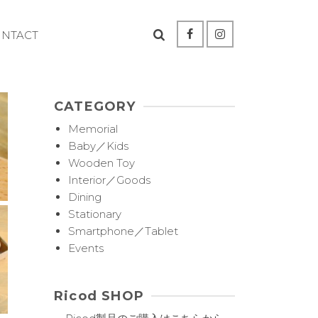
ONTACT
CATEGORY
Memorial
Baby／Kids
Wooden Toy
Interior／Goods
Dining
Stationary
Smartphone／Tablet
Events
Ricod SHOP