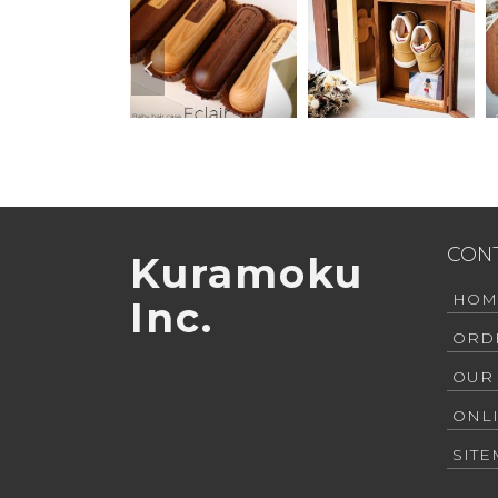
CON
Kuramoku
HOM
Inc.
ORD
OUR
ONL
SIT