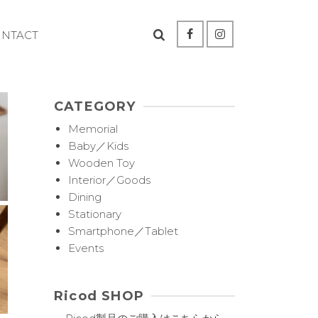
ONTACT
CATEGORY
Memorial
Baby／Kids
Wooden Toy
Interior／Goods
Dining
Stationary
Smartphone／Tablet
Events
Ricod SHOP