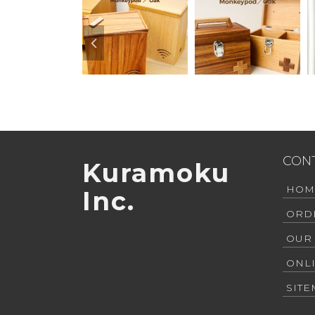
CON
Kuramoku
HOM
Inc.
ORD
OUR
ONL
SIT