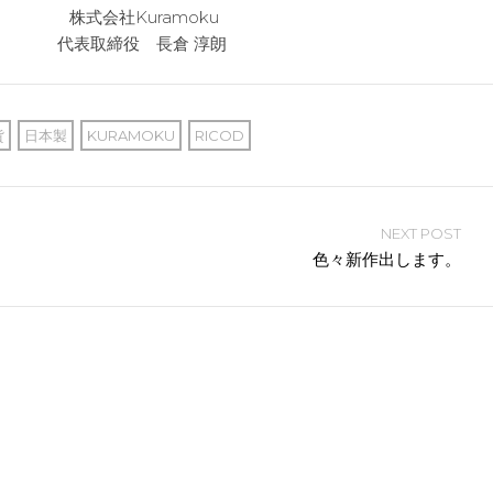
amoku
長倉 淳朗
貨
日本製
KURAMOKU
RICOD
NEXT POST
色々新作出します。