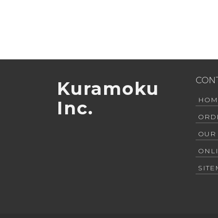
CON
Kuramoku
HOM
Inc.
ORD
OUR
ONL
SIT