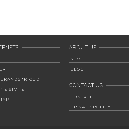
TENSTS
ABOUT US
E
ABOUT
ER
BLOG
 BRANDS “RICOD”
CONTACT US
INE STORE
CONTACT
EMAP
PRIVACY POLICY